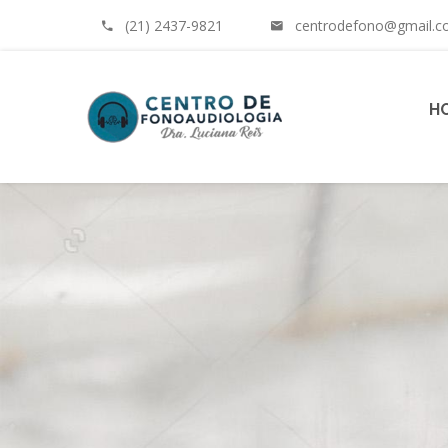
(21) 2437-9821
centrodefono@gmail.
H