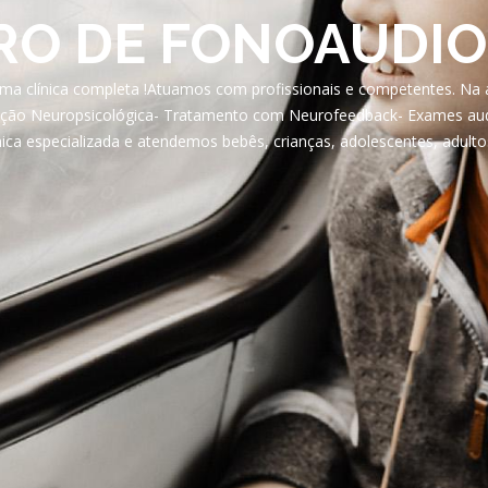
RO DE FONOAUDIO
uma clínica completa !Atuamos com profissionais e competentes. Na 
ação Neuropsicológica- Tratamento com Neurofeedback- Exames aud
nica especializada e atendemos bebês, crianças, adolescentes, adulto