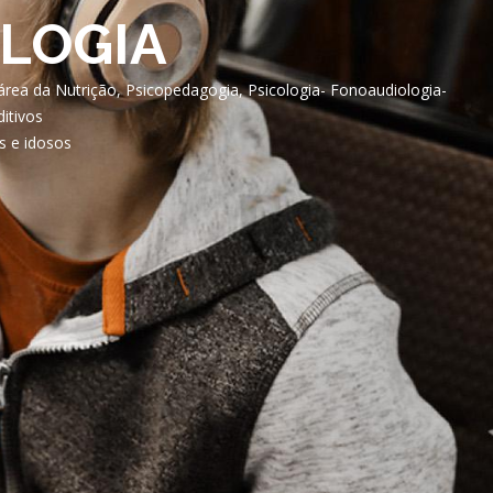
LOGIA
área da Nutrição, Psicopedagogia, Psicologia- Fonoaudiologia-
itivos
s e idosos