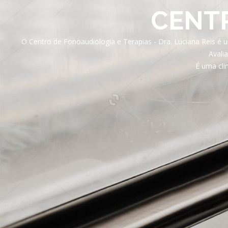
CENT
O Centro de Fonoaudiologia e Terapias - Dra. Luciana Reis é 
Avali
É uma cli