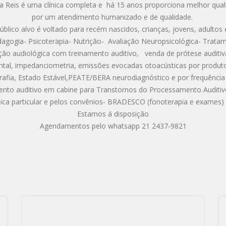
na Reis é uma clínica completa e há 15 anos proporciona melhor qual
por um atendimento humanizado e de qualidade.
blico alvo é voltado para recém nascidos, crianças, jovens, adultos 
agogia- Psicoterapia- Nutrição- Avaliação Neuropsicológica- Tra
tação audiológica com treinamento auditivo, venda de prótese audit
al, impedanciometria, emissões evocadas otoacústicas por produto 
grafia, Estado Estável,PEATE/BERA neurodiagnóstico e por frequência e
nto auditivo em cabine para Transtornos do Processamento Auditiv
ica particular e pelos convênios- BRADESCO (fonoterapia e exame
Estamos á disposição
Agendamentos pelo whatsapp 21 2437-9821